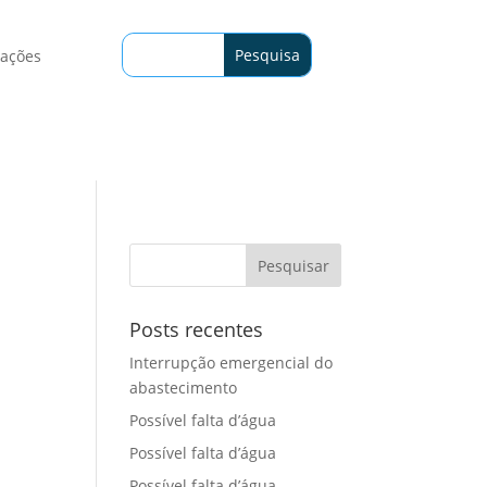
tações
Posts recentes
Interrupção emergencial do
abastecimento
Possível falta d’água
Possível falta d’água
Possível falta d’água