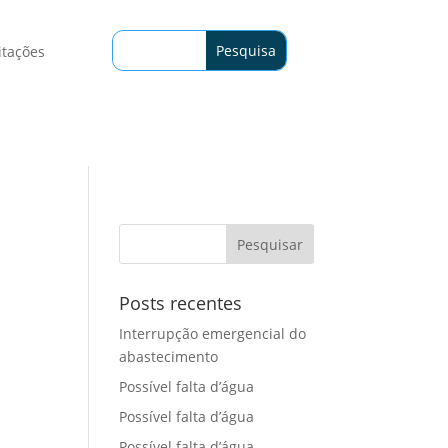
itações
Posts recentes
Interrupção emergencial do
abastecimento
Possível falta d’água
Possível falta d’água
Possível falta d’água