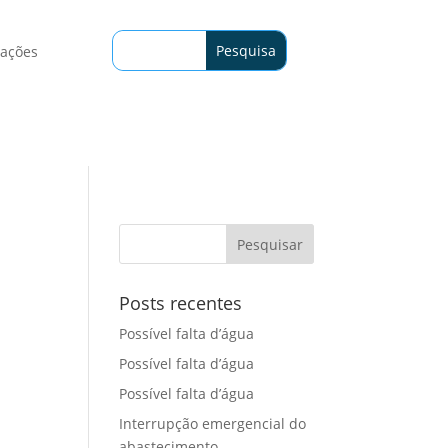
tações
Posts recentes
Possível falta d’água
Possível falta d’água
Possível falta d’água
Interrupção emergencial do
abastecimento