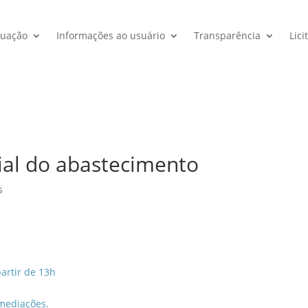
tuação
Informações ao usuário
Transparência
Lici
ial do abastecimento
s
artir de 13h
 imediações.