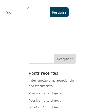
itações
Posts recentes
Interrupção emergencial do
abastecimento
Possível falta d’água
Possível falta d’água
Possível falta d’água